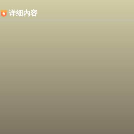
内容加载失败，可能是你的浏览器屏蔽了JS脚本！
详细内容